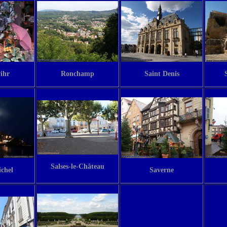
ihr
Ronchamp
Saint Denis
Salses-le-Château
chel
Saverne