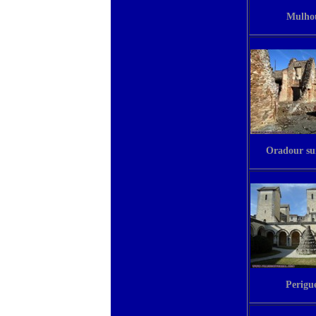
Mulho
Oradour su
Perigu