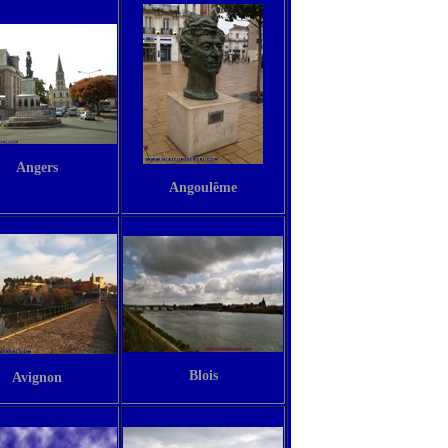
Angers
Angoulême
Blois
Avignon