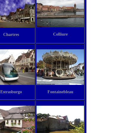
Colliure
Chartres
Estrasburgo
Fontainebleau