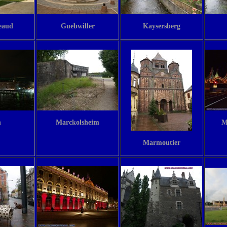
eaud
Guebwiller
Kaysersberg
n
Marckolsheim
M
Marmoutier