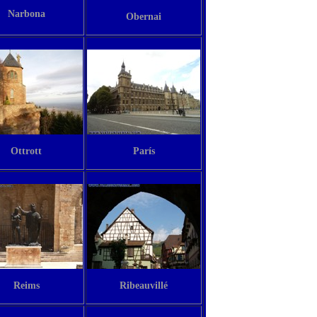
Narbona
Obernai
Ottrott
París
Reims
Ribeauvillé