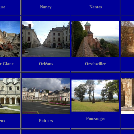
use
Nancy
Nantes
r Glane
Orléans
Orschwiller
Pouzauges
eux
Poitiers