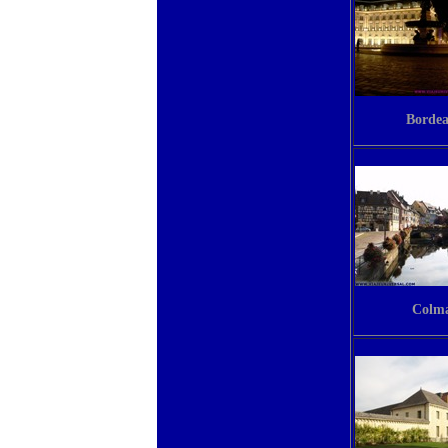
Borde
Colm