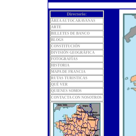
Directorio:
ÁREA AUTOCARAVANAS
ARTE
BILLETES DE BANCO
BLOGS
CONSTITUCIÓN
DIVISIÓN GEOGRÁFICA
FOTOGRAFÍAS
HISTORIA
MAPA DE FRANCIA
RUTAS TURISTICAS
QUÉ VER
QUIENES SOMOS
CONTACTA CON NOSOTROS