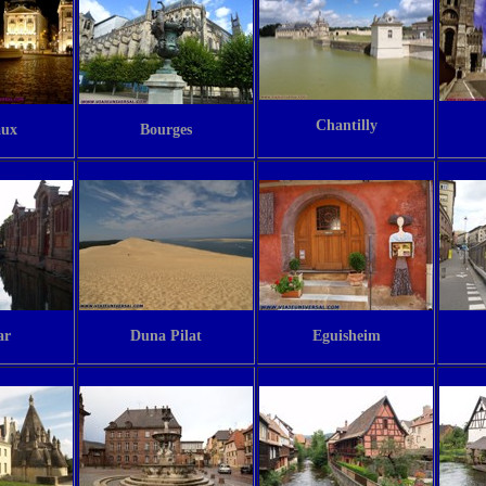
Chantilly
aux
Bourges
ar
Duna Pilat
Eguisheim