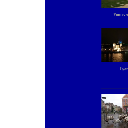
Fontevr
Lyo