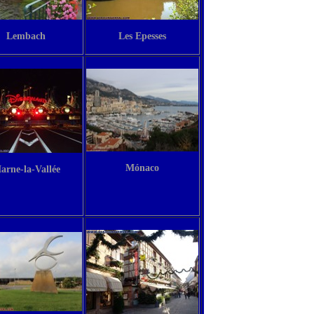
Lembach
Les Epesses
Mónaco
arne-la-Vallée