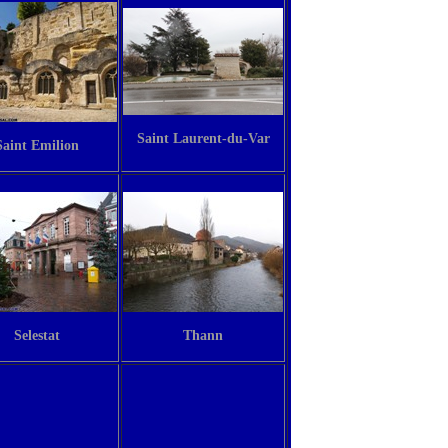
Saint Laurent-du-Var
Saint Emilion
Selestat
Thann