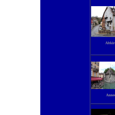
Altkir
Anne