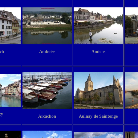
ch
Amboise
Amiens
cy
Arcachon
Aulnay de Saintonge