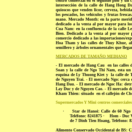
centro comercial en el segundo piso y un c
intersección de la calle de Hang Hong D
quioscos que venden licor, cerveza, bebida
los pescados, los vehículos y frutas fresc
mano.
Mercado Month: en la parte meridio
dedicado a la venta al por mayor para los 
Cua Nam:
en la confluencia de la calle 
Bien. Dedicado a la venta al por mayor p
comercio dedicado a las importaciones/exp
Hoa Tham y las calles de Thuy Khue, al s
semillero y árboles ornamentales que llega
MERCADOS DE TAMAÑO MEDIANO
- El mercado de Hang Cau
en las calle
Soan y la calle de Ngo Thi Nam, esta u
esquina de Ly Thuong Kiet y
la calle d
de Nguyen Trai.
- El mercado Ngo: cerca 
Hang Dau.
- El mercado de Ngoc Ha: det
Lay Duc y de Nguyen Cao.
- El mercado de
Kham Thien: situado
en el callejón de Ch
Supermercados Y Mini centros comerciales
·
Star de Hanoi: Calle de 60 Ngo
Teléfono: 8241875
·
Hom - Duc V
de 7 Dinh Tien Hoang, Teléfono: 
Alimento Conservado Occidental de BS: Ca