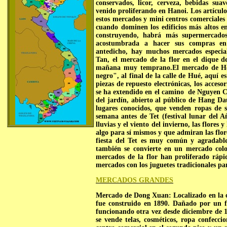
conservados, licor, cerveza, bebidas sua
venido proliferando en Hanoi. Los artículo
estos mercados y mini centros comerciales 
cuando dominen los edificios más altos e
construyendo, habrá más supermercados
acostumbrada a hacer sus compras en 
antedicho, hay muchos mercados especia
Tan, el mercado de la flor en el dique de
mañana muy temprano.
El mercado de H
negro", al final de la calle de Hué, aquí e
piezas de repuesto electrónicas, los acces
se ha extendido en el camino
de Nguyen 
del jardín, abierto al público de Hang D
lugares conocidos, que venden ropas de
semana antes de Tet (festival lunar del 
lluvias y el viento del invierno, las flore
algo para sí mismos y que admiran las flore
fiesta del Tet es muy común y agradable
también se convierte en un mercado color
mercados de la flor han proliferado rápi
mercados con los juguetes tradicionales pa
MERCADOS GRANDES
Mercado de Dong Xuan:
Localizado en la
fue construido en 1890. Dañado por un f
funcionando otra vez desde diciembre de 
se vende telas, cosméticos, ropa confecci