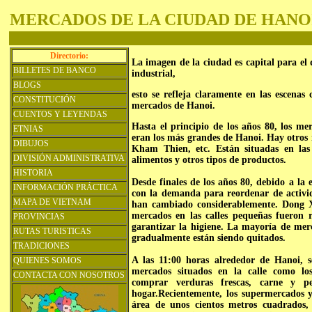
MERCADOS DE LA CIUDAD DE HANO
Directorio:
La imagen de la ciudad es capital para el
BILLETES DE BANCO
industrial,
BLOGS
esto se refleja claramente en las escenas
CONSTITUCIÓN
mercados de Hanoi.
CUENTOS Y LEYENDAS
Hasta el principio de los años 80, los
ETNIAS
eran los más grandes de Hanoi. Hay otros
DIBUJOS
Kham Thien, etc. Están situadas en las
DIVISIÓN ADMINISTRATIVA
alimentos y otros tipos de productos.
HISTORIA
Desde finales de los años 80, debido a la
INFORMACIÓN PRÁCTICA
con la demanda para reordenar de activid
MAPA DE VIETNAM
han cambiado considerablemente. Dong
mercados en las calles pequeñas fueron 
PROVINCIAS
garantizar la higiene. La mayoría de merc
RUTAS TURISTICAS
gradualmente están siendo quitados.
TRADICIONES
A las 11:00 horas alrededor de Hanoi, 
QUIENES SOMOS
mercados situados en la calle como los
CONTACTA CON NOSOTROS
comprar verduras frescas, carne y pe
hogar.
Recientemente, los supermercados y
área de unos cientos metros cuadrados,