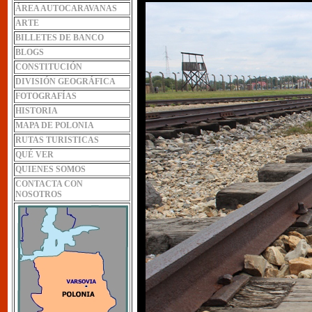
ÁREA AUTOCARAVANAS
ARTE
BILLETES DE BANCO
BLOGS
CONSTITUCIÓN
DIVISIÓN GEOGRÁFICA
FOTOGRAFÍAS
HISTORIA
MAPA DE POLONIA
RUTAS TURISTICAS
QUÉ VER
QUIENES SOMOS
CONTACTA CON
NOSOTROS