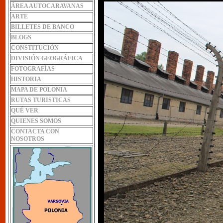
ÁREA AUTOCARAVANAS
ARTE
BILLETES DE BANCO
BLOGS
CONSTITUCIÓN
DIVISIÓN GEOGRÁFICA
FOTOGRAFÍAS
HISTORIA
MAPA DE POLONIA
RUTAS TURISTICAS
QUÉ VER
QUIENES SOMOS
CONTACTA CON
NOSOTROS