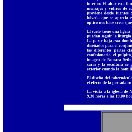
interior. El altar esta i
mensajes y vidrios de c
proviene desde fuentes 
bóveda que se aprecia 
óptico nos hace creer que
El suelo tiene una ligera
puedan seguir la liturgi
La parte baja esta domi
diseñados para el conjunt
las diferentes partes c
confesionario, el pulpito
imagen de Nuestra Señora
caras y la escultura se 
exterior cuando la homilía
El diseño del tabernácul
el efecto de la portada su
La visita a la iglesia d
9,30 horas a las 19,00 hor