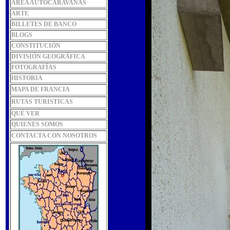
ÁREA AUTOCARAVANAS
ARTE
BILLETES DE BANCO
BLOGS
CONSTITUCIÓN
DIVISIÓN GEOGRÁFICA
FOTOGRAFÍAS
HISTORIA
MAPA DE FRANCIA
RUTAS TURISTICAS
QUÉ VER
QUIENES SOMOS
CONTACTA CON NOSOTROS