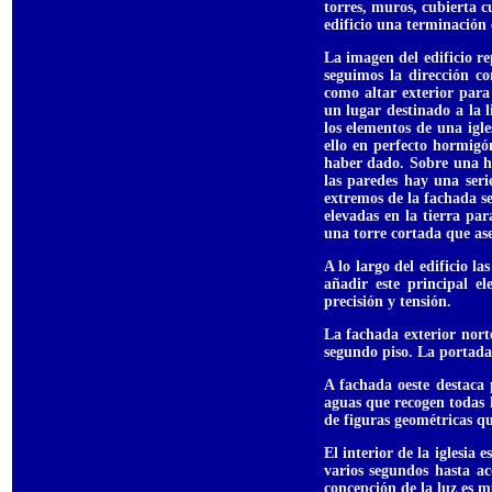
torres, muros, cubierta c
edificio una terminación 
La imagen del edificio re
seguimos la dirección co
como altar exterior para 
un lugar destinado a la l
los elementos de una igles
ello en perfecto hormigó
haber dado. Sobre una ho
las paredes hay una seri
extremos de la fachada se
elevadas en la tierra pa
una torre cortada que ase
A lo largo del edificio l
añadir este principal el
precisión y tensión.
La fachada exterior nort
segundo piso. La portada 
A fachada oeste destaca 
aguas que recogen todas l
de figuras geométricas q
El interior de la iglesia
varios segundos hasta a
concepción de la luz es m