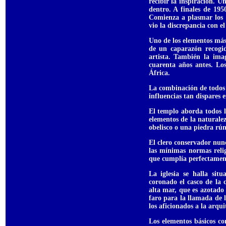
recibir la inspiración. U
dentro. A finales de 195
Comienza a plasmar los c
vio la discrepancia con e
Uno de los elementos más 
de un caparazón recogi
artista. También la ima
cuarenta años antes. Lo
África.
La combinación de todos l
influencias tan dispares 
El templo aborda todos l
elementos de la naturalez
obelisco o una piedra rún
El clero conservador nun
las mínimas normas relig
que cumplía perfectamente
La iglesia se halla sit
coronado el casco de la 
alta mar, que es azotado
faro para la llamada de l
los aficionados a la arqu
Los elementos básicos co