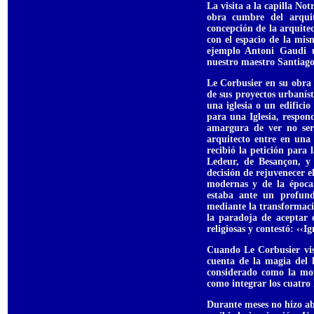
La visita a la capilla N
obra cumbre del arqui
concepción de la arquite
con el espacio de la mi
ejemplo Antoni Gaudi u
nuestro maestro Santiago
Le Corbusier en su obra
de sus proyectos urbanís
una iglesia o un edifici
para una Iglesia, respond
amargura de ver no ser
arquitecto entre en una 
recibió la petición para
Ledeur, de Besançon, y
decisión de rejuvenecer el
modernas y de la época.
estaba ante un profun
mediante la transformaci
la paradoja de aceptar 
religiosas y contestó: ‹‹I
Cuando Le Corbusier visi
cuenta de la magia del l
considerado como la mon
como integrar los cuatro h
Durante meses no hizo ab