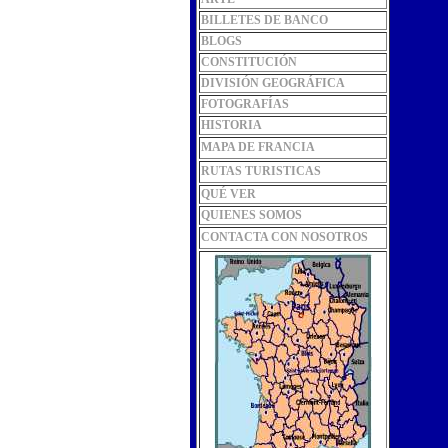
BILLETES DE BANCO
BLOGS
CONSTITUCIÓN
DIVISIÓN GEOGRÁFICA
FOTOGRAFÍAS
HISTORIA
MAPA DE FRANCIA
RUTAS TURISTICAS
QUÉ VER
QUIENES SOMOS
CONTACTA CON NOSOTROS