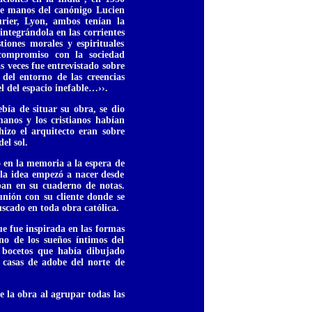
 de manos del canónigo Lucien
rier, Lyon, ambos tenían la
 integrándola en las corrientes
iones morales y espirituales
compromiso con la sociedad
 veces fue entrevistado sobre
del entorno de las creencias
el del espacio inefable…››.
ía de situar su obra, se dio
manos y los cristianos habían
izo el arquitecto eran sobre
el sol.
 en la memoria a la espera de
y la idea empezó a nacer desde
aban en su cuaderno de notas.
unión con su cliente donde se
uscado en toda obra católica.
ue fue inspirada en las formas
o de los sueños íntimos del
o bocetos que había dibujado
 casas de adobe del norte de
e la obra al agrupar todas las