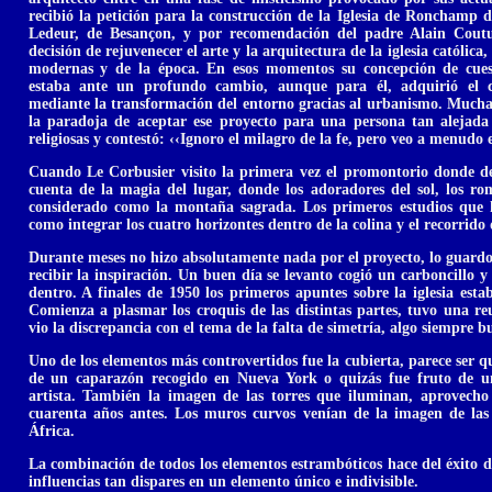
recibió la petición para la construcción de la Iglesia de Ronchamp
Ledeur, de Besançon, y por recomendación del padre Alain Coutu
decisión de rejuvenecer el arte y la arquitectura de la iglesia católica,
modernas y de la época. En esos momentos su concepción de cuest
estaba ante un profundo cambio, aunque para él, adquirió el 
mediante la transformación del entorno gracias al urbanismo. Muchas
la paradoja de aceptar ese proyecto para una persona tan alejada 
religiosas y contestó: ‹‹Ignoro el milagro de la fe, pero veo a menudo 
Cuando Le Corbusier visito la primera vez el promontorio donde deb
cuenta de la magia del lugar, donde los adoradores del sol, los ro
considerado como la montaña sagrada. Los primeros estudios que h
como integrar los cuatro horizontes dentro de la colina y el recorrido d
Durante meses no hizo absolutamente nada por el proyecto, lo guardo
recibir la inspiración. Un buen día se levanto cogió un carboncillo 
dentro. A finales de 1950 los primeros apuntes sobre la iglesia est
Comienza a plasmar los croquis de las distintas partes, tuvo una re
vio la discrepancia con el tema de la falta de simetría, algo siempre b
Uno de los elementos más controvertidos fue la cubierta, parece ser q
de un caparazón recogido en Nueva York o quizás fue fruto de un
artista. También la imagen de las torres que iluminan, aprovech
cuarenta años antes. Los muros curvos venían de la imagen de las
África.
La combinación de todos los elementos estrambóticos hace del éxito d
influencias tan dispares en un elemento único e indivisible.