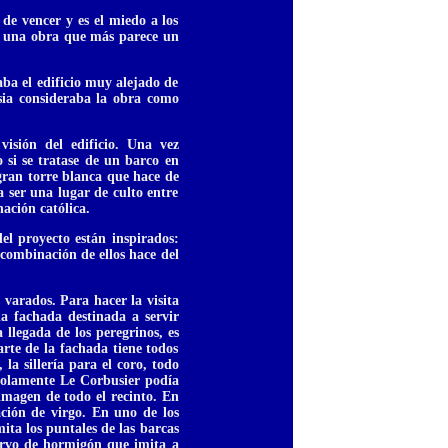
de vencer y es el miedo a los
ndo una obra que más parece un
ba el edificio muy alejado de
esia consideraba la obra como
visión del edificio. Una vez
 si se tratase de un barco en
gran torre blanca que hace de
a ser una lugar de culto entre
nación católica.
el proyecto están inspirados:
 combinación de ellos hace del
 varados. Para hacer la visita
la fachada destinada a servir
 llegada de los peregrinos, es
arte de la fachada tiene todos
, la sillería para el coro, todo
solamente Le Corbusier podía
imagen de todo el recinto. En
ación de virgo. En uno de los
ita los puntales de las barcas
curvo de hormigón que imita a