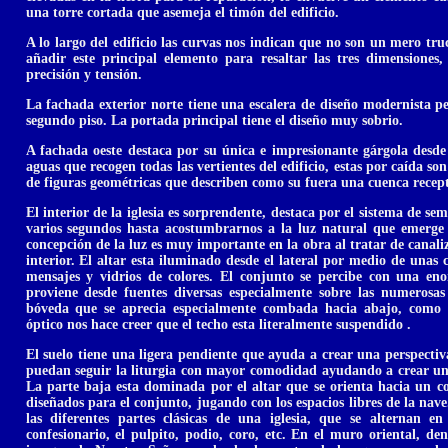
una torre cortada que asemeja el timón del edificio.
A lo largo del edificio las curvas nos indican que no son un mero truc
añadir este principal elemento para resaltar las tres dimensiones,
precisión y tensión.
La fachada exterior norte tiene una escalera de diseño modernista p
segundo piso. La portada principal tiene el diseño muy sobrio.
A fachada oeste destaca por su única e impresionante gárgola desde
aguas que recogen todas las vertientes del edificio, estas por caída so
de figuras geométricas que describen como su fuera una cuenca recep
El interior de la iglesia es sorprendente, destaca por el sistema de se
varios segundos hasta acostumbrarnos a la luz natural que emerge
concepción de la luz es muy importante en la obra al tratar de canaliza
interior. El altar esta iluminado desde el lateral por medio de unas 
mensajes y vidrios de colores. El conjunto se percibe con una en
proviene desde fuentes diversas especialmente sobre las numerosas
bóveda que se aprecia especialmente combada hacia abajo, como u
óptico nos hace creer que el techo esta literalmente suspendido .
El suelo tiene una ligera pendiente que ayuda a crear una perspectiva
puedan seguir la liturgia con mayor comodidad ayudando a crear una
La parte baja esta dominada por el altar que se orienta hacia un 
diseñados para el conjunto, jugando con los espacios libres de la nave
las diferentes partes clásicas de una iglesia, que se alternan e
confesionario, el pulpito, podio, coro, etc. En el muro oriental, de