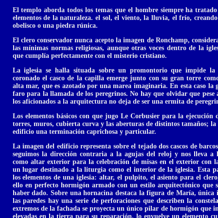
El templo aborda todos los temas que el hombre siempre ha tratado 
elementos de la naturaleza. el sol, el viento, la lluvia, el frío, crea
obelisco o una piedra rúnica.
El clero conservador nunca acepto la imagen de Ronchamp, considera
las mínimas normas religiosas, aunque otras voces dentro de la igl
que cumplía perfectamente con el misterio cristiano.
La iglesia se halla situada sobre un promontorio que impide la 
coronado el casco de la capilla emerge junto con su gran torre como
alta mar, que es azotado por una marea imaginaria. En esta caso la 
faro para la llamada de los peregrinos. No hay que olvidar que pese 
los aficionados a la arquitectura no deja de ser una ermita de peregri
Los elementos básicos con que jugo Le Corbusier para la ejecución d
torres, muros, cubierta curva y las aberturas de distintos tamaños; la
edificio una terminación caprichosa y particular.
La imagen del edificio representa sobre el tejado dos cascos de barcos
seguimos la dirección contraria a la agujas del reloj y nos lleva a 
como altar exterior para la celebración de misas en el exterior con la
un lugar destinado a la liturgia como el interior de la iglesia. Esta p
los elementos de una iglesia: altar, el pulpito, el asiento para el clero
ello en perfecto hormigón armado con un estilo arquitectónico que 
haber dado. Sobre una hornacina destaca la figura de María, única 
las paredes hay una serie de perforaciones que describen la constel
extremos de la fachada se proyecta un único pilar de hormigón que im
elevadas en la tierra para su reparación, lo envuelve un elemento 