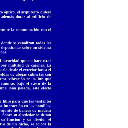
o óptico, el arquitecto quiere
 además dotar al edificio de
ermite la comunicación con el
 donde se canalizan todas las
n depositadas sobre un sistema
tora.
mi-oscuridad que no hace estar
 por multitud de cajones. La
rla desde el exterior hasta el
celdas de abejas cubiertas con
orme vibración en la luz que
 ranuras bajo el casco de la
na lona pesada, este efecto
 libre para que los visitantes
 interacción en las homilías.
conjunto de bancos de madera
. Sobre su alrededor se sitúan
n su función y su diseño: el
ntro de un nicho, se coloca la