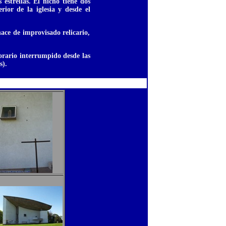
strellas. El nicho tiene dos
rior de la iglesia y desde el
ace de improvisado relicario,
orario interrumpido desde las
s).