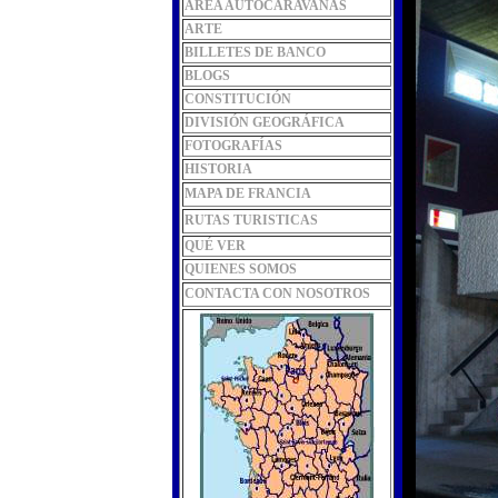
ÁREA AUTOCARAVANAS
ARTE
BILLETES DE BANCO
BLOGS
CONSTITUCIÓN
DIVISIÓN GEOGRÁFICA
FOTOGRAFÍAS
HISTORIA
MAPA DE FRANCIA
RUTAS TURISTICAS
QUÉ VER
QUIENES SOMOS
CONTACTA CON NOSOTROS