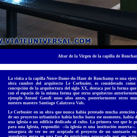
Altar de la Virgen de la capilla de Ronch
La visita a la capilla Notre-Dame-du-Haut de Ronchamp es una ejerci
obra cumbre del arquitecto Le Corbusier, es considerado como
concepción de la arquitectura del siglo XX, destaca por la forma que
con el espacio de la misma forma que otros arquitectos anteriorme
ejemplo Antoni Gaudi unos años antes, posteriormente otros mu
nuestro maestro Santiago Calatrava Vals.
Le Corbusier en su obra que nunca había prestado mucha atención a
de sus proyectos urbanístico había hecho hasta ese momento, había d
una iglesia o un edificio dedicado al culto. La primera vez que le 
para una Iglesia, respondió: ‹‹la iglesia es una institución muerta››
amargura de ver no ser aceptado el proyecto de un santuario en 
arquitecto entre en una fase de misticismo provocado por sus actua