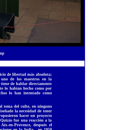
amp
cio de libertad más absoluta;
 uno de los maestros en la
 tiene de hablar directamente
nte lo habían hecho como por
chos lo han intentado como
l tema del culto, en ninguno
iseñado la necesidad de tener
propusieron hacer un proyecto
. Quizás fue una reacción a la
Aíx-en-Provence, después el
ciones en la India , en 1950