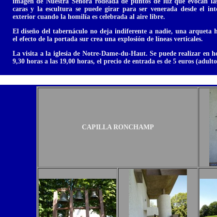
imagen de Nuestra Señora rodeada de puntos de luz que evocan las e
caras y la escultura se puede girar para ser venerada desde el inte
exterior cuando la homilía es celebrada al aire libre.
El diseño del tabernáculo no deja indiferente a nadie, una arqueta h
el efecto de la portada sur crea una explosión de líneas verticales.
La visita a la iglesia de Notre-Dame-du-Haut. Se puede realizar en h
9,30 horas a las 19,00 horas, el precio de entrada es de 5 euros (adulto
CAPILLA RONCHAMP