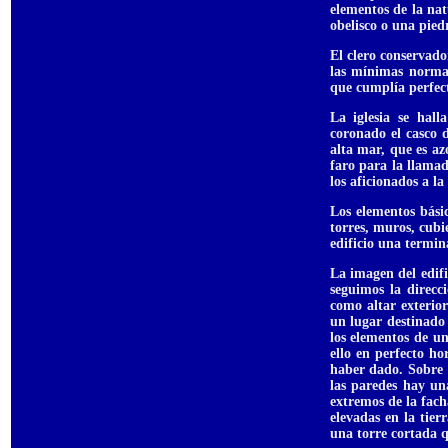
elementos de la nat
obelisco o una pied
El clero conservad
las mínimas normas
que cumplía perfect
La iglesia se hal
coronado el casco 
alta mar, que es a
faro para la llamad
los aficionados a l
Los elementos bási
torres, muros, cubi
edificio una termin
La imagen del edifi
seguimos la direcci
como altar exterior
un lugar destinado 
los elementos de una
ello en perfecto h
haber dado. Sobre 
las paredes hay un
extremos de la fach
elevadas en la tie
una torre cortada q