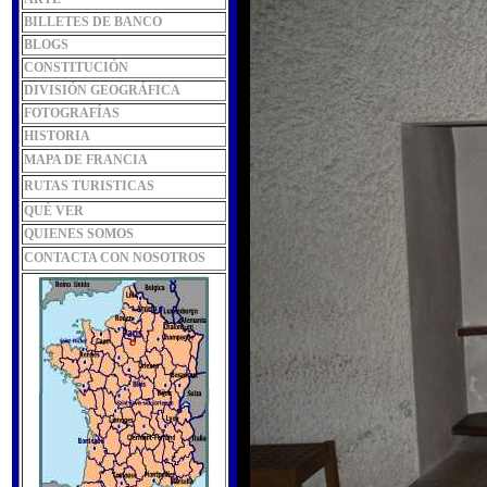
BILLETES DE BANCO
BLOGS
CONSTITUCIÓN
DIVISIÓN GEOGRÁFICA
FOTOGRAFÍAS
HISTORIA
MAPA DE FRANCIA
RUTAS TURISTICAS
QUÉ VER
QUIENES SOMOS
CONTACTA CON NOSOTROS