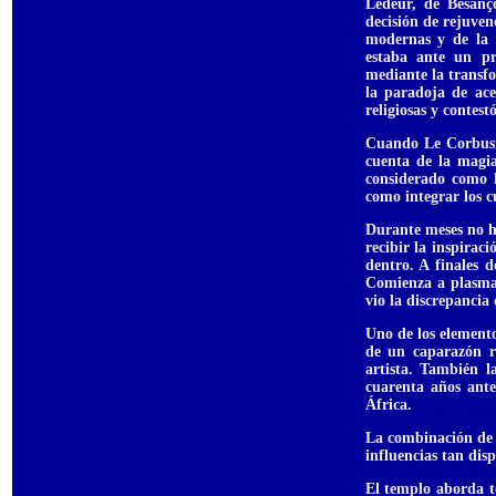
Ledeur, de Besanç
decisión de rejuvene
modernas y de la 
estaba ante un p
mediante la transf
la paradoja de ace
religiosas y contest
Cuando Le Corbusie
cuenta de la magia
considerado como l
como integrar los cu
Durante meses no h
recibir la inspirac
dentro. A finales 
Comienza a plasmar
vio la discrepancia
Uno de los elemento
de un caparazón r
artista. También 
cuarenta años ante
África.
La combinación de t
influencias tan disp
El templo aborda t