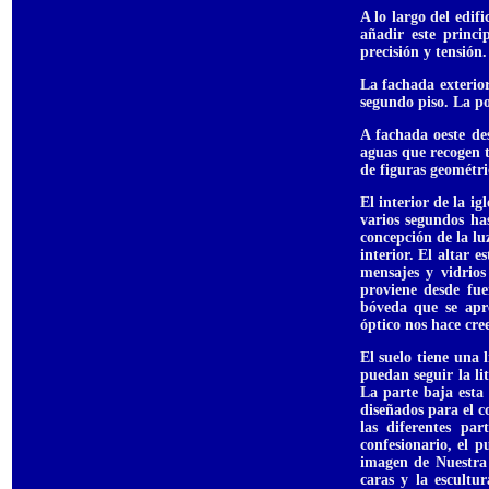
A lo largo del edif
añadir este princi
precisión y tensión.
La fachada exterio
segundo piso. La po
A fachada oeste de
aguas que recogen t
de figuras geométri
El interior de la i
varios segundos ha
concepción de la lu
interior. El altar 
mensajes y vidrios
proviene desde fue
bóveda que se apr
óptico nos hace cree
El suelo tiene una 
puedan seguir la l
La parte baja esta
diseñados para el c
las diferentes par
confesionario, el p
imagen de Nuestra 
caras y la escultu