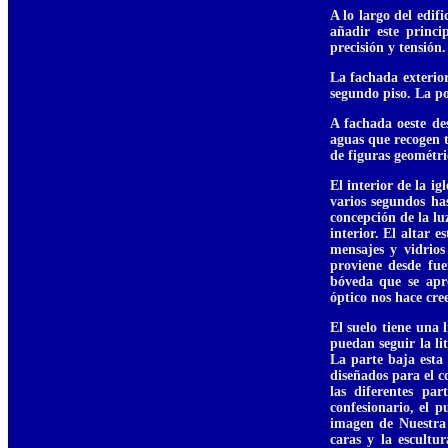
A lo largo del edif
añadir este princi
precisión y tensión.
La fachada exterio
segundo piso. La po
A fachada oeste de
aguas que recogen t
de figuras geométri
El interior de la i
varios segundos ha
concepción de la lu
interior. El altar 
mensajes y vidrios
proviene desde fue
bóveda que se apr
óptico nos hace cree
El suelo tiene una 
puedan seguir la l
La parte baja esta
diseñados para el c
las diferentes par
confesionario, el p
imagen de Nuestra 
caras y la escultu