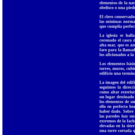
elementos de la nat
obelisco o una pied
El clero conservad
las mínimas normas
que cumplía perfect
La iglesia se hal
coronado el casco 
alta mar, que es a
faro para la llamad
los aficionados a l
Los elementos bási
torres, muros, cubi
edificio una termin
La imagen del edifi
seguimos la direcci
como altar exterior
un lugar destinado 
los elementos de una
ello en perfecto h
haber dado. Sobre 
las paredes hay un
extremos de la fach
elevadas en la tie
una torre cortada q