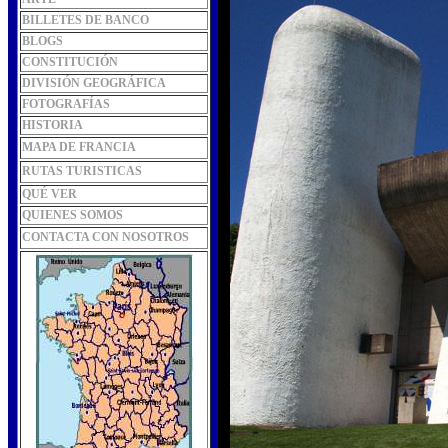
BILLETES DE BANCO
BLOGS
CONSTITUCIÓN
DIVISIÓN GEOGRÁFICA
FOTOGRAFÍAS
HISTORIA
MAPA DE FRANCIA
RUTAS TURISTICAS
QUÉ VER
QUIENES SOMOS
CONTACTA CON NOSOTROS