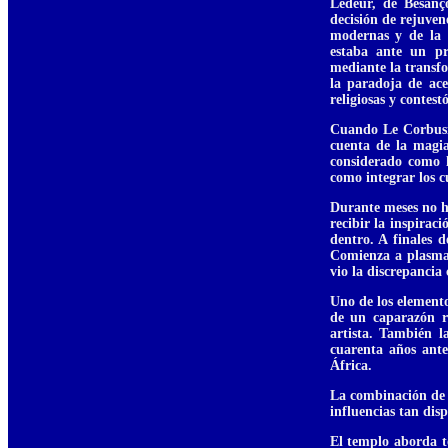
Ledeur, de Besanç
decisión de rejuvene
modernas y de la 
estaba ante un p
mediante la transf
la paradoja de ace
religiosas y contest
Cuando Le Corbusie
cuenta de la magia
considerado como l
como integrar los cu
Durante meses no h
recibir la inspirac
dentro. A finales 
Comienza a plasmar
vio la discrepancia
Uno de los elemento
de un caparazón r
artista. También 
cuarenta años ante
África.
La combinación de t
influencias tan disp
El templo aborda t