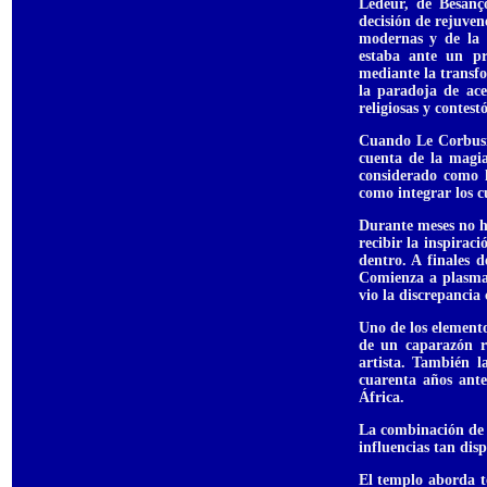
Ledeur, de Besanç
decisión de rejuvene
modernas y de la 
estaba ante un p
mediante la transf
la paradoja de ace
religiosas y contest
Cuando Le Corbusie
cuenta de la magia
considerado como l
como integrar los cu
Durante meses no h
recibir la inspirac
dentro. A finales 
Comienza a plasmar
vio la discrepancia
Uno de los elemento
de un caparazón r
artista. También 
cuarenta años ante
África.
La combinación de t
influencias tan disp
El templo aborda t