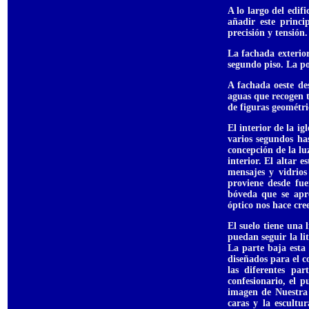
A lo largo del edif
añadir este princi
precisión y tensión.
La fachada exterio
segundo piso. La po
A fachada oeste de
aguas que recogen t
de figuras geométri
El interior de la i
varios segundos ha
concepción de la lu
interior. El altar 
mensajes y vidrios
proviene desde fue
bóveda que se apr
óptico nos hace cree
El suelo tiene una 
puedan seguir la l
La parte baja esta
diseñados para el c
las diferentes par
confesionario, el p
imagen de Nuestra 
caras y la escultu