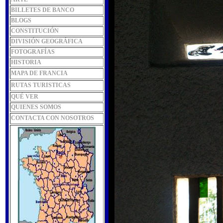
BILLETES DE BANCO
BLOGS
CONSTITUCIÓN
DIVISIÓN GEOGRÁFICA
FOTOGRAFÍAS
HISTORIA
MAPA DE FRANCIA
RUTAS TURISTICAS
QUÉ VER
QUIENES SOMOS
CONTACTA CON NOSOTROS