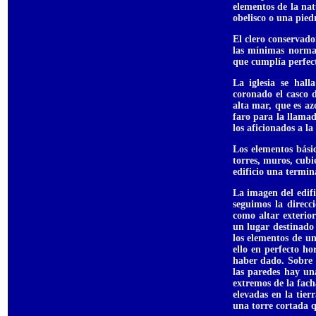
elementos de la nat
obelisco o una pied
El clero conservad
las mínimas normas
que cumplía perfect
La iglesia se hal
coronado el casco 
alta mar, que es a
faro para la llamad
los aficionados a l
Los elementos bási
torres, muros, cubi
edificio una termin
La imagen del edifi
seguimos la direcci
como altar exterior
un lugar destinado 
los elementos de una
ello en perfecto h
haber dado. Sobre 
las paredes hay un
extremos de la fach
elevadas en la tie
una torre cortada q